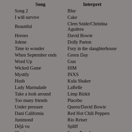
Song
Interpret
Song 2
Blur
I will survive
Cake
Clem Snide/Christina
Beautiful
Aguilera
Heroes
David Bowie
Jolene
Dolly Parton
Time to wonder
Fury in the slaughterhouse
When September ends
Green Day
Word Up
Gun
Wicked Game
HIM
Mystify
INXS
Hush
Kula Shaker
Lady Marmalade
LaBelle
Take a look around
Limp Bizkit
Too many friends
Placebo
Under pressure
Queen/David Bowie
Dani California
Red Hot Chili Peppers
Junimond
Rio Reiser
Déjà vu
Spliff