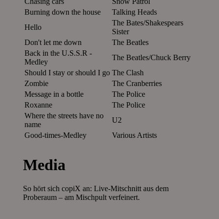
Chasing cars
Snow Patrol
Burning down the house
Talking Heads
The Bates/Shakespears
Hello
Sister
Don't let me down
The Beatles
Back in the U.S.S.R -
The Beatles/Chuck Berry
Medley
Should I stay or should I go
The Clash
Zombie
The Cranberries
Message in a bottle
The Police
Roxanne
The Police
Where the streets have no
U2
name
Good-times-Medley
Various Artists
Media
So hört sich copiX an: Live-Mitschnitt aus dem
Proberaum – am Mischpult verfeinert.