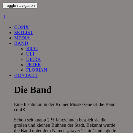
Toggle navigation
COPIX
SETLIST
MEDIA
BAND
RICO
ULI
DIERK
PETER
FLORIAN
KONTAKT
Die Band
Eine Institution in der Kölner Musikszene ist die Band
copiX.
Schon seit knapp 2 ½ Jahrzehnten bespielt sie die
großen und kleinen Bühnen der Stadt. Bekannt wurde
die Band unter dem Namen ‚prayer’s shirt‘ und agierte