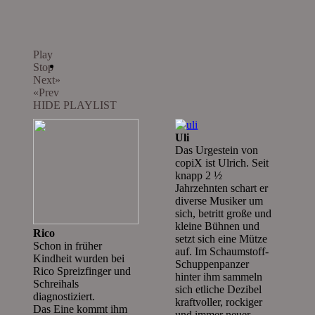
Play
Stop
Next»
«Prev
HIDE PLAYLIST
Uli
Das Urgestein von
copiX ist Ulrich. Seit
knapp 2 ½
Jahrzehnten schart er
diverse Musiker um
sich, betritt große und
kleine Bühnen und
Rico
setzt sich eine Mütze
Schon in früher
auf. Im Schaumstoff-
Kindheit wurden bei
Schuppenpanzer
Rico Spreizfinger und
hinter ihm sammeln
Schreihals
sich etliche Dezibel
diagnostiziert.
kraftvoller, rockiger
Das Eine kommt ihm
und immer neuer